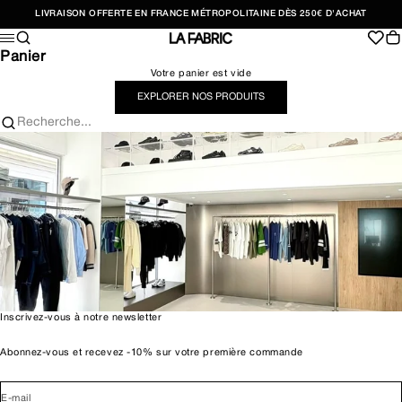
Passer au contenu
LIVRAISON OFFERTE EN FRANCE MÉTROPOLITAINE DÈS 250€ D'ACHAT
Recherche
Pan
Menu
LA FABRIC SHOP
Panier
Votre panier est vide
EXPLORER NOS PRODUITS
Recherche...
Inscrivez-vous à notre newsletter
Abonnez-vous et recevez -10% sur votre première commande
E-mail