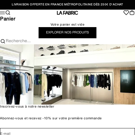
Passer au contenu
LIVRAISON OFFERTE EN FRANCE MÉTROPOLITAINE DÈS 250€ D'ACHAT
Recherche
Pan
Menu
LA FABRIC SHOP
Panier
Votre panier est vide
EXPLORER NOS PRODUITS
Recherche...
Inscrivez-vous à notre newsletter
Abonnez-vous et recevez -10% sur votre première commande
E-mail