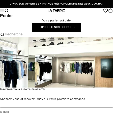
Passer au contenu
LIVRAISON OFFERTE EN FRANCE MÉTROPOLITAINE DÈS 250€ D'ACHAT
Recherche
Pan
Menu
LA FABRIC SHOP
Panier
Votre panier est vide
EXPLORER NOS PRODUITS
Recherche...
Inscrivez-vous à notre newsletter
Abonnez-vous et recevez -10% sur votre première commande
E-mail