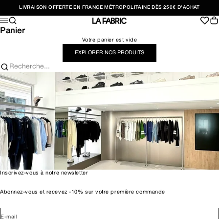
Passer au contenu
LIVRAISON OFFERTE EN FRANCE MÉTROPOLITAINE DÈS 250€ D'ACHAT
Recherche
Pan
Menu
LA FABRIC SHOP
Panier
Votre panier est vide
EXPLORER NOS PRODUITS
Recherche...
Inscrivez-vous à notre newsletter
Abonnez-vous et recevez -10% sur votre première commande
E-mail