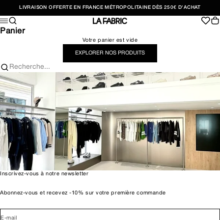
Passer au contenu
LIVRAISON OFFERTE EN FRANCE MÉTROPOLITAINE DÈS 250€ D'ACHAT
Recherche
Pan
Menu
LA FABRIC SHOP
Panier
Votre panier est vide
EXPLORER NOS PRODUITS
Recherche...
Inscrivez-vous à notre newsletter
Abonnez-vous et recevez -10% sur votre première commande
E-mail