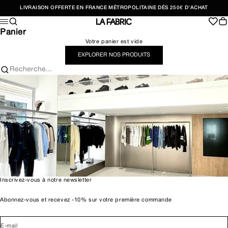
Passer au contenu
LIVRAISON OFFERTE EN FRANCE MÉTROPOLITAINE DÈS 250€ D'ACHAT
Recherche
Pan
Menu
LA FABRIC SHOP
Panier
Votre panier est vide
EXPLORER NOS PRODUITS
Recherche...
Inscrivez-vous à notre newsletter
Abonnez-vous et recevez -10% sur votre première commande
E-mail