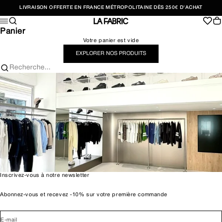
Passer au contenu
LIVRAISON OFFERTE EN FRANCE MÉTROPOLITAINE DÈS 250€ D'ACHAT
Recherche
Pan
Menu
LA FABRIC SHOP
Panier
Votre panier est vide
EXPLORER NOS PRODUITS
Recherche...
Inscrivez-vous à notre newsletter
Abonnez-vous et recevez -10% sur votre première commande
E-mail