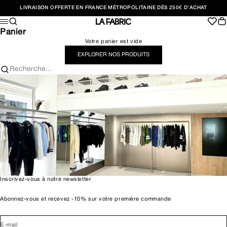
Passer au contenu
LIVRAISON OFFERTE EN FRANCE MÉTROPOLITAINE DÈS 250€ D'ACHAT
Recherche
Pan
Menu
LA FABRIC SHOP
Panier
Votre panier est vide
EXPLORER NOS PRODUITS
Recherche...
Inscrivez-vous à notre newsletter
Abonnez-vous et recevez -10% sur votre première commande
E-mail