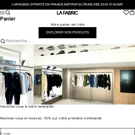
Passer au contenu
LIVRAISON OFFERTE EN FRANCE MÉTROPOLITAINE DÈS 250€ D'ACHAT
Recherche
Pan
Menu
LA FABRIC SHOP
Panier
Votre panier est vide
EXPLORER NOS PRODUITS
Recherche...
Inscrivez-vous à notre newsletter
Abonnez-vous et recevez -10% sur votre première commande
E-mail