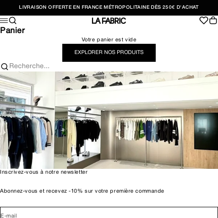
Passer au contenu
LIVRAISON OFFERTE EN FRANCE MÉTROPOLITAINE DÈS 250€ D'ACHAT
Recherche
Pan
Menu
LA FABRIC SHOP
Panier
Votre panier est vide
EXPLORER NOS PRODUITS
Recherche...
Inscrivez-vous à notre newsletter
Abonnez-vous et recevez -10% sur votre première commande
E-mail