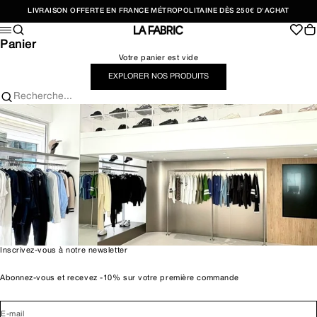
Passer au contenu
LIVRAISON OFFERTE EN FRANCE MÉTROPOLITAINE DÈS 250€ D'ACHAT
Recherche
Pan
Menu
LA FABRIC SHOP
Panier
Votre panier est vide
EXPLORER NOS PRODUITS
Recherche...
Inscrivez-vous à notre newsletter
Abonnez-vous et recevez -10% sur votre première commande
E-mail