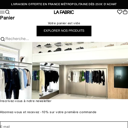
Passer au contenu
LIVRAISON OFFERTE EN FRANCE MÉTROPOLITAINE DÈS 250€ D'ACHAT
Recherche
Pan
Menu
LA FABRIC SHOP
Panier
Votre panier est vide
EXPLORER NOS PRODUITS
Recherche...
Inscrivez-vous à notre newsletter
Abonnez-vous et recevez -10% sur votre première commande
E-mail