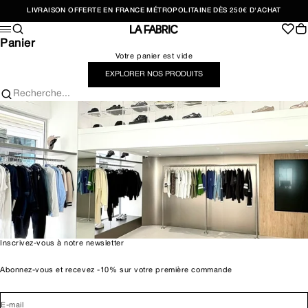
Passer au contenu
LIVRAISON OFFERTE EN FRANCE MÉTROPOLITAINE DÈS 250€ D'ACHAT
Recherche
Pan
Menu
LA FABRIC SHOP
Panier
Votre panier est vide
EXPLORER NOS PRODUITS
Recherche...
Inscrivez-vous à notre newsletter
Abonnez-vous et recevez -10% sur votre première commande
E-mail