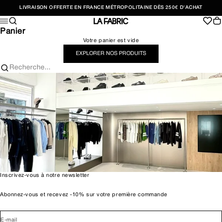
Passer au contenu
LIVRAISON OFFERTE EN FRANCE MÉTROPOLITAINE DÈS 250€ D'ACHAT
Recherche
Pan
Menu
LA FABRIC SHOP
Panier
Votre panier est vide
EXPLORER NOS PRODUITS
Recherche...
Inscrivez-vous à notre newsletter
Abonnez-vous et recevez -10% sur votre première commande
E-mail