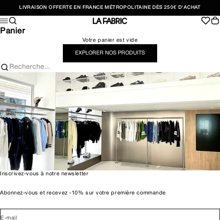
Passer au contenu
LIVRAISON OFFERTE EN FRANCE MÉTROPOLITAINE DÈS 250€ D'ACHAT
Recherche
Pan
Menu
LA FABRIC SHOP
Panier
Votre panier est vide
EXPLORER NOS PRODUITS
Recherche...
Inscrivez-vous à notre newsletter
Abonnez-vous et recevez -10% sur votre première commande
E-mail