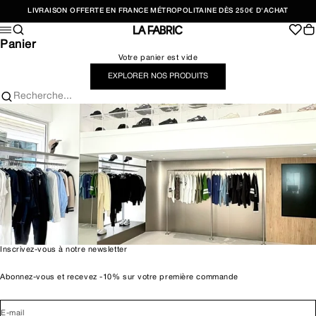
Passer au contenu
LIVRAISON OFFERTE EN FRANCE MÉTROPOLITAINE DÈS 250€ D'ACHAT
Recherche
Pan
Menu
LA FABRIC SHOP
Panier
Votre panier est vide
EXPLORER NOS PRODUITS
Recherche...
Inscrivez-vous à notre newsletter
Abonnez-vous et recevez -10% sur votre première commande
E-mail