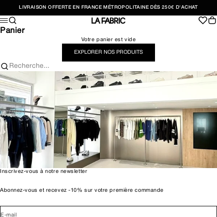
Passer au contenu
LIVRAISON OFFERTE EN FRANCE MÉTROPOLITAINE DÈS 250€ D'ACHAT
Recherche
Pan
Menu
LA FABRIC SHOP
Panier
Votre panier est vide
EXPLORER NOS PRODUITS
Recherche...
Inscrivez-vous à notre newsletter
Abonnez-vous et recevez -10% sur votre première commande
E-mail