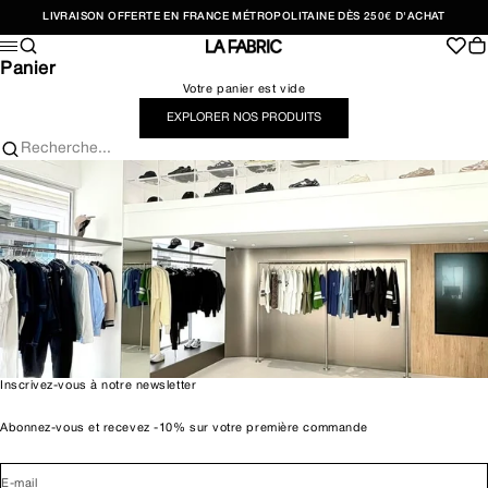
Passer au contenu
LIVRAISON OFFERTE EN FRANCE MÉTROPOLITAINE DÈS 250€ D'ACHAT
Recherche
Pan
Menu
LA FABRIC SHOP
Panier
Votre panier est vide
EXPLORER NOS PRODUITS
Recherche...
Inscrivez-vous à notre newsletter
Abonnez-vous et recevez -10% sur votre première commande
E-mail