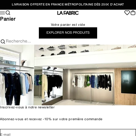
Passer au contenu
LIVRAISON OFFERTE EN FRANCE MÉTROPOLITAINE DÈS 250€ D'ACHAT
Recherche
Pan
Menu
LA FABRIC SHOP
Panier
Votre panier est vide
EXPLORER NOS PRODUITS
Recherche...
Inscrivez-vous à notre newsletter
Abonnez-vous et recevez -10% sur votre première commande
E-mail