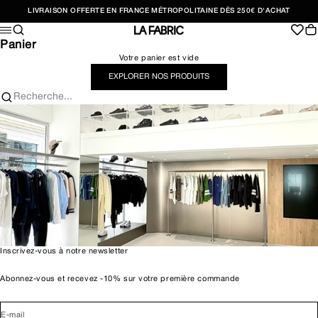
Passer au contenu
LIVRAISON OFFERTE EN FRANCE MÉTROPOLITAINE DÈS 250€ D'ACHAT
Recherche
Pan
Menu
LA FABRIC SHOP
Panier
Votre panier est vide
EXPLORER NOS PRODUITS
Recherche...
Inscrivez-vous à notre newsletter
Abonnez-vous et recevez -10% sur votre première commande
E-mail