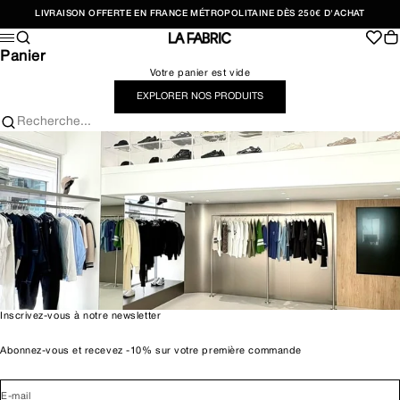
Passer au contenu
LIVRAISON OFFERTE EN FRANCE MÉTROPOLITAINE DÈS 250€ D'ACHAT
Recherche
Pan
Menu
LA FABRIC SHOP
Panier
Votre panier est vide
EXPLORER NOS PRODUITS
Recherche...
Inscrivez-vous à notre newsletter
Abonnez-vous et recevez -10% sur votre première commande
E-mail