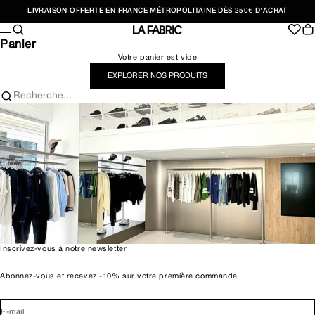
Passer au contenu
LIVRAISON OFFERTE EN FRANCE MÉTROPOLITAINE DÈS 250€ D'ACHAT
Recherche
Pan
Menu
LA FABRIC SHOP
Panier
Votre panier est vide
EXPLORER NOS PRODUITS
Recherche...
Inscrivez-vous à notre newsletter
Abonnez-vous et recevez -10% sur votre première commande
E-mail