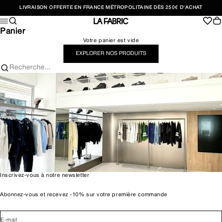
Passer au contenu
LIVRAISON OFFERTE EN FRANCE MÉTROPOLITAINE DÈS 250€ D'ACHAT
Recherche
Pan
Menu
LA FABRIC SHOP
Panier
Votre panier est vide
EXPLORER NOS PRODUITS
Recherche...
Inscrivez-vous à notre newsletter
Abonnez-vous et recevez -10% sur votre première commande
E-mail