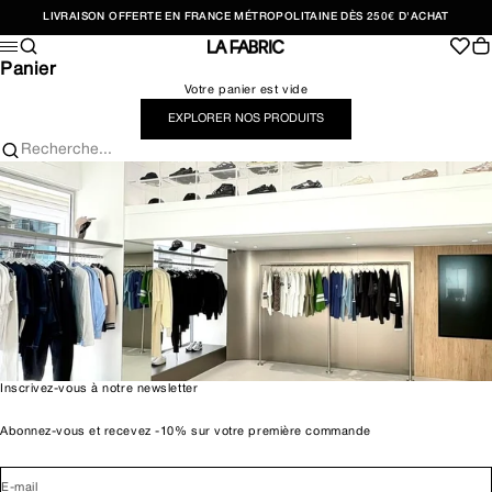
Passer au contenu
LIVRAISON OFFERTE EN FRANCE MÉTROPOLITAINE DÈS 250€ D'ACHAT
Recherche
Pan
Menu
LA FABRIC SHOP
Panier
Votre panier est vide
EXPLORER NOS PRODUITS
Recherche...
Inscrivez-vous à notre newsletter
Abonnez-vous et recevez -10% sur votre première commande
E-mail