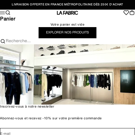
Passer au contenu
LIVRAISON OFFERTE EN FRANCE MÉTROPOLITAINE DÈS 250€ D'ACHAT
Recherche
Pan
Menu
LA FABRIC SHOP
Panier
Votre panier est vide
EXPLORER NOS PRODUITS
Recherche...
Inscrivez-vous à notre newsletter
Abonnez-vous et recevez -10% sur votre première commande
E-mail