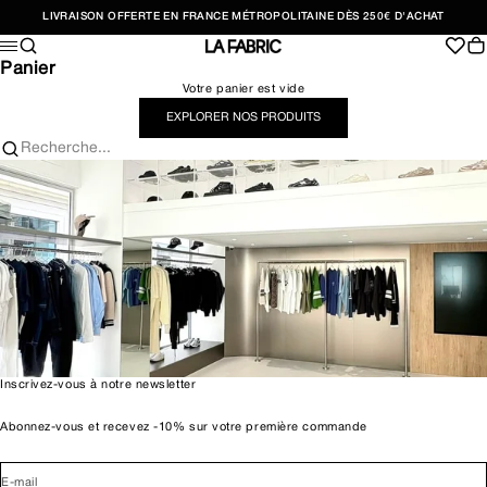
Passer au contenu
LIVRAISON OFFERTE EN FRANCE MÉTROPOLITAINE DÈS 250€ D'ACHAT
Recherche
Pan
Menu
LA FABRIC SHOP
Panier
Votre panier est vide
EXPLORER NOS PRODUITS
Recherche...
Inscrivez-vous à notre newsletter
Abonnez-vous et recevez -10% sur votre première commande
E-mail