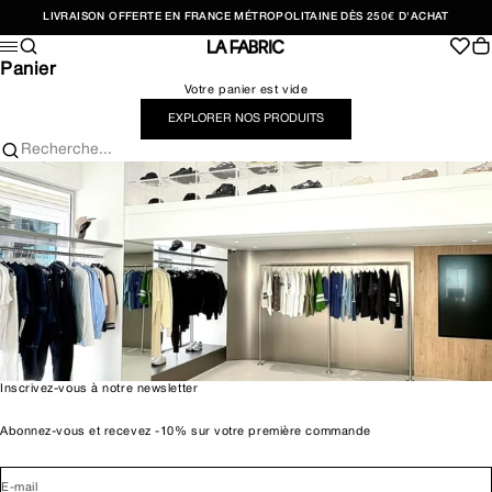
Passer au contenu
LIVRAISON OFFERTE EN FRANCE MÉTROPOLITAINE DÈS 250€ D'ACHAT
Recherche
Pan
Menu
LA FABRIC SHOP
Panier
Votre panier est vide
EXPLORER NOS PRODUITS
Recherche...
Inscrivez-vous à notre newsletter
Abonnez-vous et recevez -10% sur votre première commande
E-mail