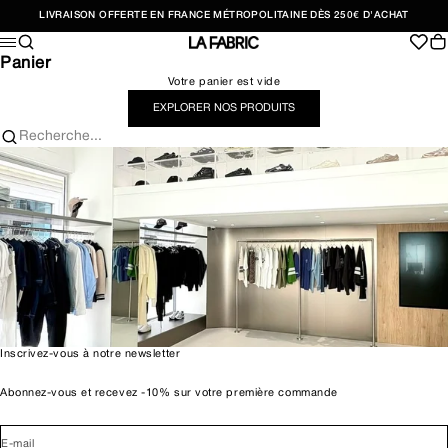
Passer au contenu
LIVRAISON OFFERTE EN FRANCE MÉTROPOLITAINE DÈS 250€ D'ACHAT
Recherche
Pan
Menu
LA FABRIC SHOP
Panier
Votre panier est vide
EXPLORER NOS PRODUITS
Recherche...
Inscrivez-vous à notre newsletter
Abonnez-vous et recevez -10% sur votre première commande
E-mail