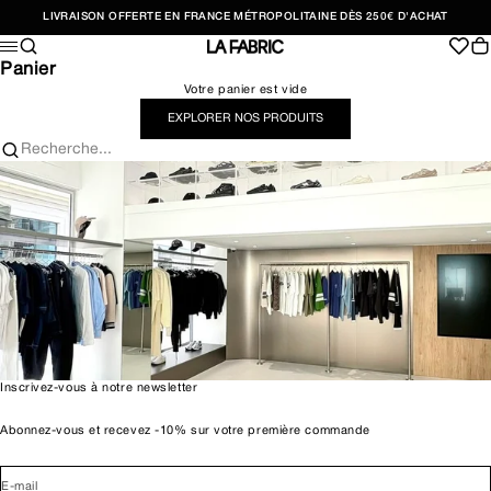
Passer au contenu
LIVRAISON OFFERTE EN FRANCE MÉTROPOLITAINE DÈS 250€ D'ACHAT
Recherche
Pan
Menu
LA FABRIC SHOP
Panier
Votre panier est vide
EXPLORER NOS PRODUITS
Recherche...
Inscrivez-vous à notre newsletter
Abonnez-vous et recevez -10% sur votre première commande
E-mail