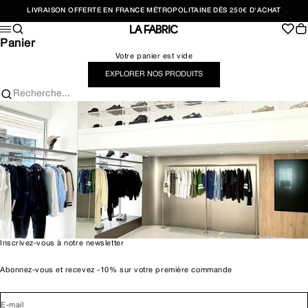
Passer au contenu
LIVRAISON OFFERTE EN FRANCE MÉTROPOLITAINE DÈS 250€ D'ACHAT
Recherche
Pan
Menu
LA FABRIC SHOP
Panier
Votre panier est vide
EXPLORER NOS PRODUITS
Recherche...
Inscrivez-vous à notre newsletter
Abonnez-vous et recevez -10% sur votre première commande
E-mail