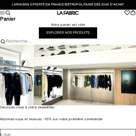
Passer au contenu
LIVRAISON OFFERTE EN FRANCE MÉTROPOLITAINE DÈS 250€ D'ACHAT
Recherche
Pan
Menu
LA FABRIC SHOP
Panier
Votre panier est vide
EXPLORER NOS PRODUITS
Recherche...
Inscrivez-vous à notre newsletter
Abonnez-vous et recevez -10% sur votre première commande
E-mail