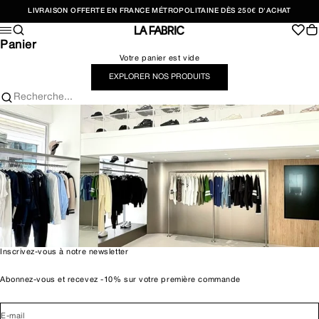
Passer au contenu
LIVRAISON OFFERTE EN FRANCE MÉTROPOLITAINE DÈS 250€ D'ACHAT
Recherche
Pan
Menu
LA FABRIC SHOP
Panier
Votre panier est vide
EXPLORER NOS PRODUITS
Recherche...
Inscrivez-vous à notre newsletter
Abonnez-vous et recevez -10% sur votre première commande
E-mail