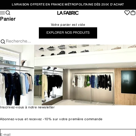
Passer au contenu
LIVRAISON OFFERTE EN FRANCE MÉTROPOLITAINE DÈS 250€ D'ACHAT
Recherche
Pan
Menu
LA FABRIC SHOP
Panier
Votre panier est vide
EXPLORER NOS PRODUITS
Recherche...
Inscrivez-vous à notre newsletter
Abonnez-vous et recevez -10% sur votre première commande
E-mail