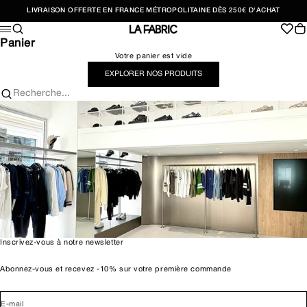
Passer au contenu
LIVRAISON OFFERTE EN FRANCE MÉTROPOLITAINE DÈS 250€ D'ACHAT
Recherche
Pan
Menu
LA FABRIC SHOP
Panier
Votre panier est vide
EXPLORER NOS PRODUITS
Recherche...
Inscrivez-vous à notre newsletter
Abonnez-vous et recevez -10% sur votre première commande
E-mail