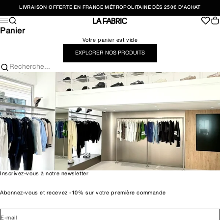
Passer au contenu
LIVRAISON OFFERTE EN FRANCE MÉTROPOLITAINE DÈS 250€ D'ACHAT
Recherche
Pan
Menu
LA FABRIC SHOP
Panier
Votre panier est vide
EXPLORER NOS PRODUITS
Recherche...
Inscrivez-vous à notre newsletter
Abonnez-vous et recevez -10% sur votre première commande
E-mail