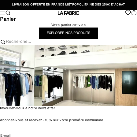
Passer au contenu
LIVRAISON OFFERTE EN FRANCE MÉTROPOLITAINE DÈS 250€ D'ACHAT
Recherche
Pan
Menu
LA FABRIC SHOP
Panier
Votre panier est vide
EXPLORER NOS PRODUITS
Recherche...
Inscrivez-vous à notre newsletter
Abonnez-vous et recevez -10% sur votre première commande
E-mail