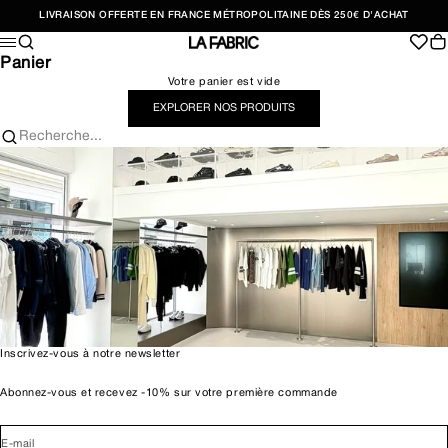
Passer au contenu
LIVRAISON OFFERTE EN FRANCE MÉTROPOLITAINE DÈS 250€ D'ACHAT
Recherche
Pan
Menu
LA FABRIC SHOP
Panier
Votre panier est vide
EXPLORER NOS PRODUITS
Recherche...
Inscrivez-vous à notre newsletter
Abonnez-vous et recevez -10% sur votre première commande
E-mail