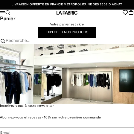
Passer au contenu
LIVRAISON OFFERTE EN FRANCE MÉTROPOLITAINE DÈS 250€ D'ACHAT
Recherche
Pan
Menu
LA FABRIC SHOP
Panier
Votre panier est vide
EXPLORER NOS PRODUITS
Recherche...
Inscrivez-vous à notre newsletter
Abonnez-vous et recevez -10% sur votre première commande
E-mail