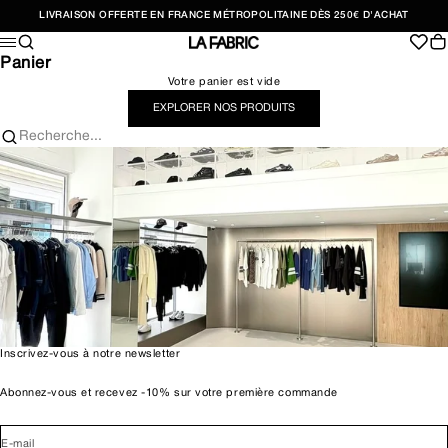
Passer au contenu
LIVRAISON OFFERTE EN FRANCE MÉTROPOLITAINE DÈS 250€ D'ACHAT
Recherche
Pan
Menu
LA FABRIC SHOP
Panier
Votre panier est vide
EXPLORER NOS PRODUITS
Recherche...
Inscrivez-vous à notre newsletter
Abonnez-vous et recevez -10% sur votre première commande
E-mail