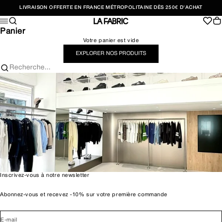
Passer au contenu
LIVRAISON OFFERTE EN FRANCE MÉTROPOLITAINE DÈS 250€ D'ACHAT
Recherche
Pan
Menu
LA FABRIC SHOP
Panier
Votre panier est vide
EXPLORER NOS PRODUITS
Recherche...
Inscrivez-vous à notre newsletter
Abonnez-vous et recevez -10% sur votre première commande
E-mail