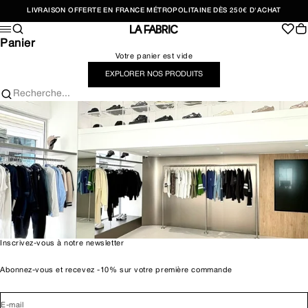
Passer au contenu
LIVRAISON OFFERTE EN FRANCE MÉTROPOLITAINE DÈS 250€ D'ACHAT
Recherche
Pan
Menu
LA FABRIC SHOP
Panier
Votre panier est vide
EXPLORER NOS PRODUITS
Recherche...
Inscrivez-vous à notre newsletter
Abonnez-vous et recevez -10% sur votre première commande
E-mail