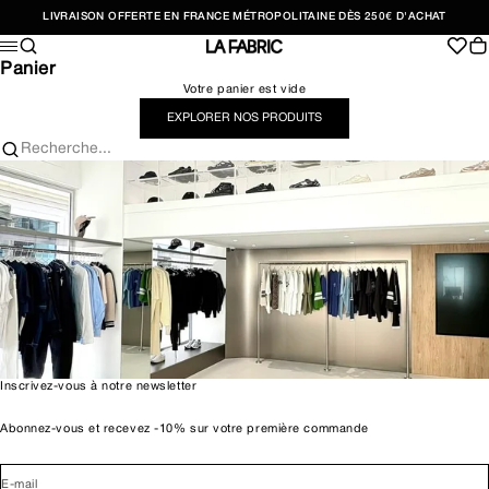
Passer au contenu
LIVRAISON OFFERTE EN FRANCE MÉTROPOLITAINE DÈS 250€ D'ACHAT
Recherche
Pan
Menu
LA FABRIC SHOP
Panier
Votre panier est vide
EXPLORER NOS PRODUITS
Recherche...
Inscrivez-vous à notre newsletter
Abonnez-vous et recevez -10% sur votre première commande
E-mail