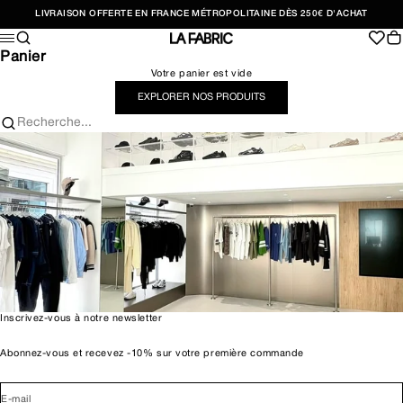
Passer au contenu
LIVRAISON OFFERTE EN FRANCE MÉTROPOLITAINE DÈS 250€ D'ACHAT
Recherche
Pan
Menu
LA FABRIC SHOP
Panier
Votre panier est vide
EXPLORER NOS PRODUITS
Recherche...
Inscrivez-vous à notre newsletter
Abonnez-vous et recevez -10% sur votre première commande
E-mail