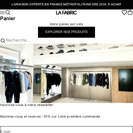
Passer au contenu
LIVRAISON OFFERTE EN FRANCE MÉTROPOLITAINE DÈS 250€ D'ACHAT
Recherche
Pan
Menu
LA FABRIC SHOP
Panier
Votre panier est vide
EXPLORER NOS PRODUITS
Recherche...
Inscrivez-vous à notre newsletter
Abonnez-vous et recevez -10% sur votre première commande
E-mail