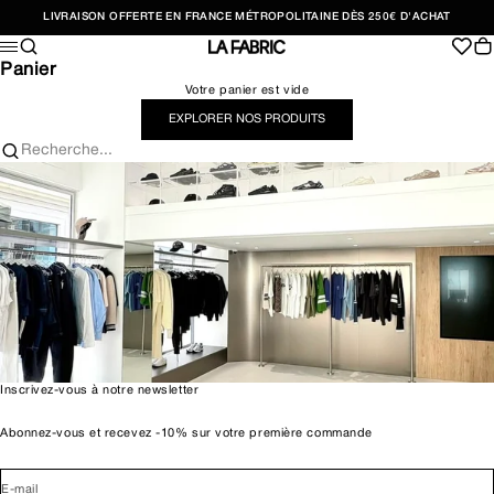
Passer au contenu
LIVRAISON OFFERTE EN FRANCE MÉTROPOLITAINE DÈS 250€ D'ACHAT
Recherche
Pan
Menu
LA FABRIC SHOP
Panier
Votre panier est vide
EXPLORER NOS PRODUITS
Recherche...
Inscrivez-vous à notre newsletter
Abonnez-vous et recevez -10% sur votre première commande
E-mail