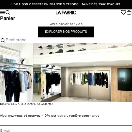
Passer au contenu
LIVRAISON OFFERTE EN FRANCE MÉTROPOLITAINE DÈS 250€ D'ACHAT
Recherche
Pan
Menu
LA FABRIC SHOP
Panier
Votre panier est vide
EXPLORER NOS PRODUITS
Recherche...
Inscrivez-vous à notre newsletter
Abonnez-vous et recevez -10% sur votre première commande
E-mail