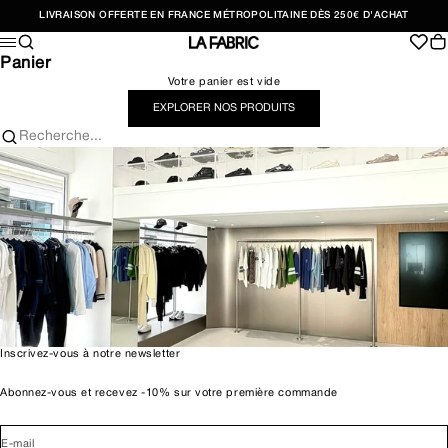
Passer au contenu
LIVRAISON OFFERTE EN FRANCE MÉTROPOLITAINE DÈS 250€ D'ACHAT
Recherche
Pan
Menu
LA FABRIC SHOP
Panier
Votre panier est vide
EXPLORER NOS PRODUITS
Recherche...
Inscrivez-vous à notre newsletter
Abonnez-vous et recevez -10% sur votre première commande
E-mail