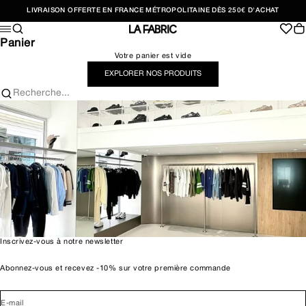
Passer au contenu
LIVRAISON OFFERTE EN FRANCE MÉTROPOLITAINE DÈS 250€ D'ACHAT
Recherche
Pan
Menu
LA FABRIC SHOP
Panier
Votre panier est vide
EXPLORER NOS PRODUITS
Recherche...
Inscrivez-vous à notre newsletter
Abonnez-vous et recevez -10% sur votre première commande
E-mail