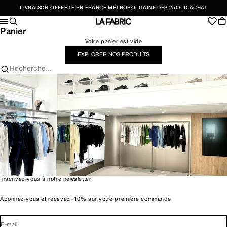
Passer au contenu
LIVRAISON OFFERTE EN FRANCE MÉTROPOLITAINE DÈS 250€ D'ACHAT
Recherche
Pan
Menu
LA FABRIC SHOP
Panier
Votre panier est vide
EXPLORER NOS PRODUITS
Recherche...
Inscrivez-vous à notre newsletter
Abonnez-vous et recevez -10% sur votre première commande
E-mail