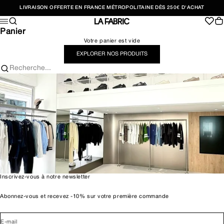
Passer au contenu
LIVRAISON OFFERTE EN FRANCE MÉTROPOLITAINE DÈS 250€ D'ACHAT
Recherche
Pan
Menu
LA FABRIC SHOP
Panier
Votre panier est vide
EXPLORER NOS PRODUITS
Recherche...
Inscrivez-vous à notre newsletter
Abonnez-vous et recevez -10% sur votre première commande
E-mail